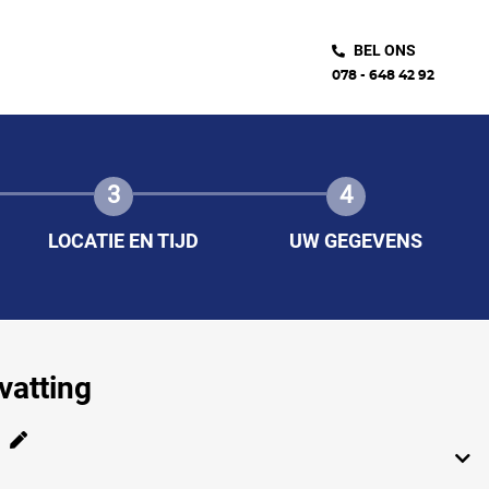
BEL ONS
078 - 648 42 92
3
4
LOCATIE EN TIJD
UW GEGEVENS
atting
g